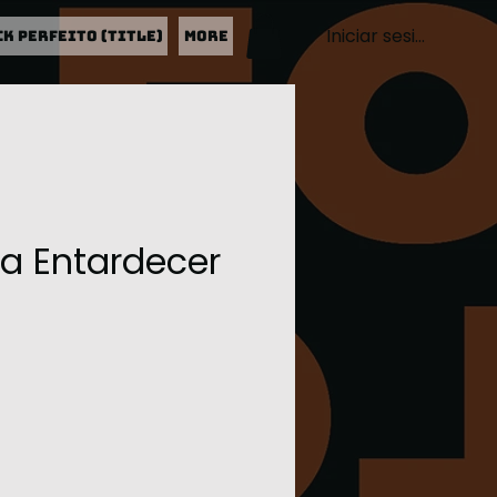
Iniciar sesión
CK PERFEITO (Title)
More
a Entardecer
recio