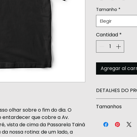
Tamanho
*
Elegir
Cantidad
*
Agregar al carr
DETALHES DO P
Prazo de produç
Tamanhos
so olhar sobre o fim do dia. O
As camisetas Ru
do entardecer que cobre a Av.
algodão, fio 30.1
é, vista de cima da Passarela Tainá
macias.
a da nossa rotina: de um lado, a
P