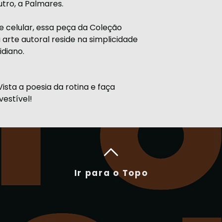
tro, a Palmares.
Estampadas em D
M
malha, com tinta
de celular, essa peça da Coleção
durar por muito
arte autoral reside na simplicidade
G
diano.
GG
XG
ista a poesia da rotina e faça
vestível!
Ir para o Topo